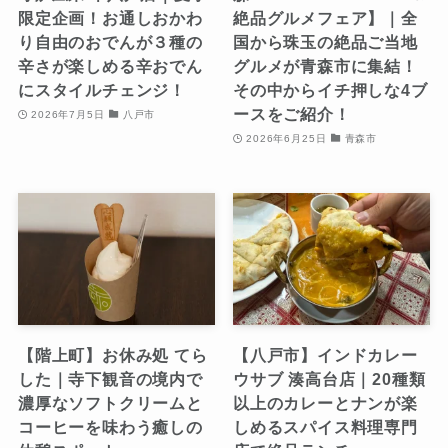
限定企画！お通しおかわ
絶品グルメフェア】｜全
り自由のおでんが３種の
国から珠玉の絶品ご当地
辛さが楽しめる辛おでん
グルメが青森市に集結！
にスタイルチェンジ！
その中からイチ押しな4ブ
ースをご紹介！
2026年7月5日
八戸市
2026年6月25日
青森市
【階上町】お休み処 てら
【八戸市】インドカレー
した｜寺下観音の境内で
ウサブ 湊高台店｜20種類
濃厚なソフトクリームと
以上のカレーとナンが楽
コーヒーを味わう癒しの
しめるスパイス料理専門