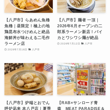
【八戸市】らあめん魚櫓
【八戸市】麺者 一頂｜
魚櫓｜昼限定！極上の地
2026年6月オープンの二
鶏昆布水つけめんと絶品
郎系ラーメン新店！パイ
海鮮丼が味わえる二毛作
カとワシワシ麺が絶品
ラーメン店
2026年7月12日
八戸市
2026年7月16日
八戸市
【八戸市】炉端とおでん
【RAB×サンロード青
呼炉凪来 本八戸店｜夏季
森 MEAT PARADISE＆