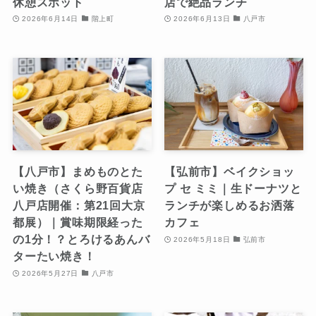
休憩スポット
店で絶品ランチ
2026年6月14日
階上町
2026年6月13日
八戸市
【八戸市】まめものとた
【弘前市】ベイクショッ
い焼き（さくら野百貨店
プ セ ミミ｜生ドーナツと
八戸店開催：第21回大京
ランチが楽しめるお洒落
都展）｜賞味期限経った
カフェ
の1分！？とろけるあんバ
2026年5月18日
弘前市
ターたい焼き！
2026年5月27日
八戸市