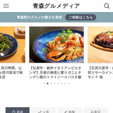
青森グルメディア
青森県のグルメの魅力を発信
ご依頼はこちら
 四川料理。な
【弘前市・創作イタリアンピエタ
【五所川原市・
を四川技法で味
ンザ】天使の海老と渡りガニとチ
切りサーロイン
名店
ンゲン菜のトマトソースパスタ嶽
サンド 他
きみクリームチーズ
新着
人気
特集
新店