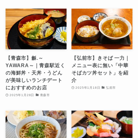
【青森市】龢.～
【弘前市】きそば 一力｜
YAWARA～｜青森駅近く
メニュー表に無い「中華
の海鮮丼・天丼・うどん
そばカツ丼セット」を紹
が美味しいランチデート
介
におすすめのお店
2025年1月18日
弘前市
2025年1月28日
青森市