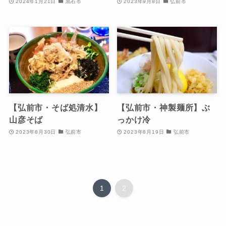
2024年1月21日
黒石市
2023年9月8日
弘前市
【弘前市・そば処清水】
【弘前市・神製麺所】ぶ
山彦そば
っかけ冷
2023年8月30日
弘前市
2023年8月19日
弘前市
1
2