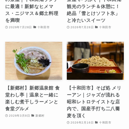
に最適！新鮮なヒメマ
観光のランチ＆休憩に！
ス・ニジマス＆郷土料理
絶品「雪とけソフト氷」
を満喫
と冷たいスイーツ
2026年7月28日
十和田市
2026年7月28日
十和田市
【新郷村】新郷温泉館 食
【十和田市】そば処 メリ
堂わし亭｜温泉と一緒に
ーアン｜ジャズが流れる
楽しむ煮干しラーメンと
昭和レトロテイストな店
食堂グルメ
内で、国産手打ち二八蕎
麦を頂く
2026年3月8日
新郷村
2026年2月16日
十和田市