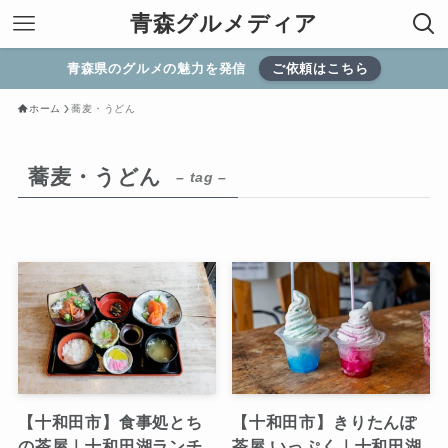
青森グルメディア
青森県のグルメの魅力を発信
ご依頼はこちら
ホーム
蕎麦・うどん
蕎麦・うどん
– tag –
【十和田市】食事処とち
【十和田市】きりたんぽ
の茶屋｜十和田湖ランチ
茶屋 いっぷく｜十和田湖