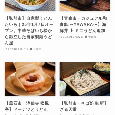
【弘前市】自家製うどん
【青森市・カジュアル和
たいら｜25年1月7日オー
食龢.～YAWARA〜】海
プン。中華そばいち松か
鮮丼 上 ミニうどん追加
ら独立した自家製麺うど
2024年3月22日
青森市
ん屋
2025年1月11日
弘前市
【黒石市・浄仙寺 松楓
【弘前市・そば処 味新】
亭】ドーナツとうどん
ざる天重