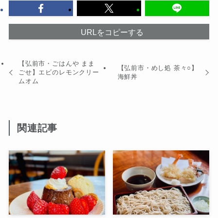
URLをコピーする
【弘前市・ごはんや まま
【弘前市・めし処 茶々○】
ごせ】エビのレモンクリー
海鮮丼
ムオム
関連記事