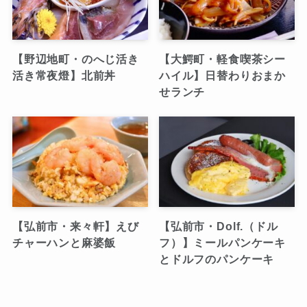
【野辺地町・のへじ活き
【大鰐町・軽食喫茶シー
活き常夜燈】北前丼
ハイル】日替わりおまか
せランチ
【弘前市・来々軒】えび
【弘前市・Dolf.（ドル
チャーハンと麻婆飯
フ）】ミールパンケーキ
とドルフのパンケーキ