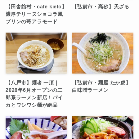
【田舎館村・cafe kielo】
【弘前市・高砂】天ざる
濃厚テリーヌショコラ風
プリンの苺アラモード
【八戸市】麺者 一頂｜
【弘前市・麺屋 たか虎】
2026年6月オープンの二
白味噌ラーメン
郎系ラーメン新店！パイ
カとワシワシ麺が絶品