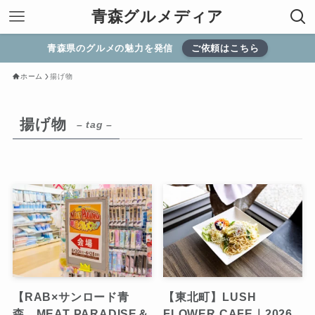
青森グルメディア
青森県のグルメの魅力を発信
ご依頼はこちら
ホーム
揚げ物
揚げ物
– tag –
【RAB×サンロード青
【東北町】LUSH
森 MEAT PARADISE＆
FLOWER CAFE｜2026