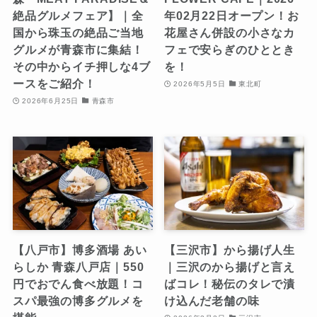
絶品グルメフェア】｜全
年02月22日オープン！お
国から珠玉の絶品ご当地
花屋さん併設の小さなカ
グルメが青森市に集結！
フェで安らぎのひととき
その中からイチ押しな4ブ
を！
ースをご紹介！
2026年5月5日
東北町
2026年6月25日
青森市
【八戸市】博多酒場 あい
【三沢市】から揚げ人生
らしか 青森八戸店｜550
｜三沢のから揚げと言え
円でおでん食べ放題！コ
ばコレ！秘伝のタレで漬
スパ最強の博多グルメを
け込んだ老舗の味