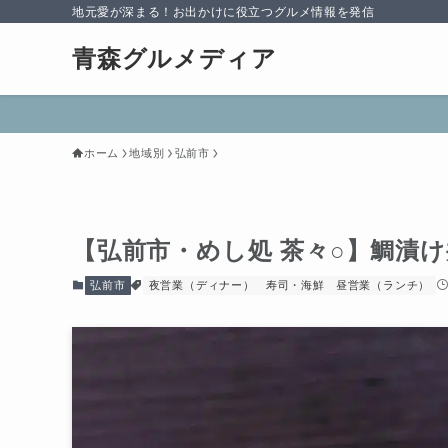
地元愛が深まる！お出かけに役立つグルメ情報を発信
青森グルメディア
ホーム
地域別
弘前市
【弘前市・めし処 茶々○】鯛漬け
弘前市
夜営業（ディナー）
寿司・海鮮
昼営業（ランチ）