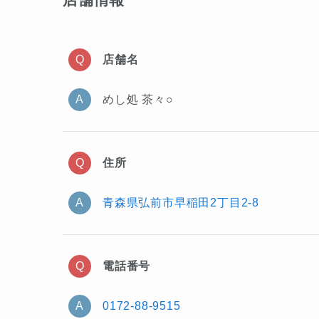
店舗名
めし処 茶々○
住所
青森県弘前市早稲田2丁目2-8
電話番号
0172-88-9515