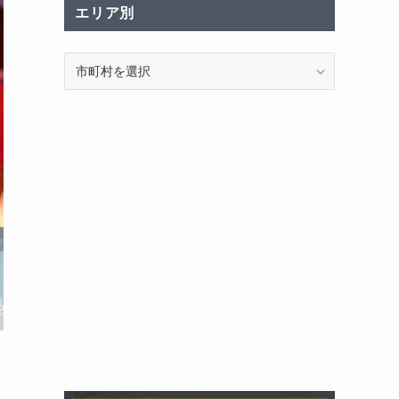
エリア別
エ
リ
ア
別