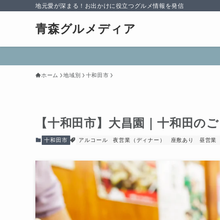
地元愛が深まる！お出かけに役立つグルメ情報を発信
青森グルメディア
ホーム
地域別
十和田市
【十和田市】大昌園｜十和田の
十和田市
アルコール
夜営業（ディナー）
座敷あり
昼営業