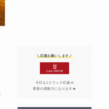
言
＼応援お願いします／
今日も1クリック応援📣
更新の原動力になります🔥
店