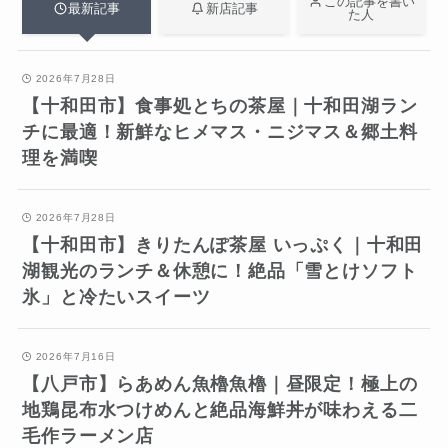
この記事を書い
最新記事
新店記事
た人
2026年7月28日
【十和田市】食事処とちの茶屋｜十和田湖ラン
チに最適！新鮮なヒメマス・ニジマス＆郷土料
理を満喫
2026年7月28日
【十和田市】きりたんぽ茶屋 いっぷく｜十和田
湖観光のランチ＆休憩に！絶品「雪とけソフト
氷」と冷たいスイーツ
2026年7月16日
【八戸市】らあめん魚櫓魚櫓｜昼限定！極上の
地鶏昆布水つけめんと絶品海鮮丼が味わえる二
毛作ラーメン店