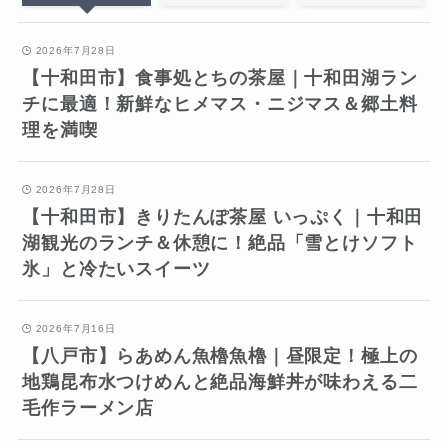
2026年7月28日
【十和田市】食事処とちの茶屋｜十和田湖ラン
チに最適！新鮮なヒメマス・ニジマス＆郷土料
理を満喫
2026年7月28日
【十和田市】きりたんぽ茶屋 いっぷく｜十和田
湖観光のランチ＆休憩に！絶品「雪とけソフト
氷」と冷たいスイーツ
2026年7月16日
【八戸市】らあめん魚櫓魚櫓｜昼限定！極上の
地鶏昆布水つけめんと絶品海鮮丼が味わえる二
毛作ラーメン店