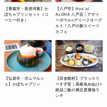
【青森市・茶房河童】か
【八戸市】Hua’ ai
ぼちゃプリンセット（コ
ALOHA 八戸店｜アサイ
ーヒー付き）
ーボウル×グリークヨーグ
ルト！八戸の新スイーツ
カフェ
【弘前市・ポムマルシ
【田舎館村】ブラッスリ
ェ】かぼちゃプリン
ーすず音｜高級魚めぬけ×
絶品ご飯の満足度最強ラ
ンチ