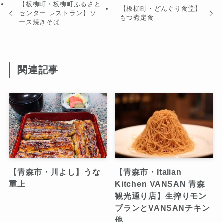
【板柳町・板柳町ふるさと
【板柳町・どんぐり食堂】
センター レストラン】ソ
もつ煮定食
ース焼きそば
関連記事
【青森市・川よし】うな
【青森市・Italian
重上
Kitchen VANSAN 青森
観光通り店】生搾りモン
ブランとVANSANチキン
他