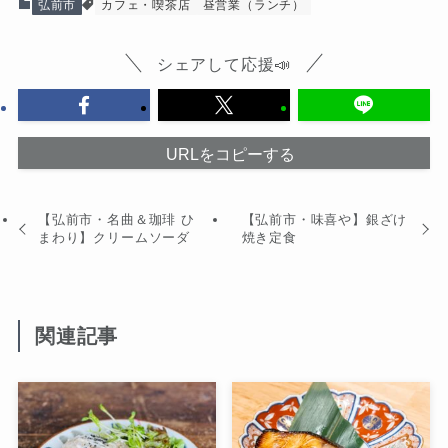
弘前市
カフェ・喫茶店
昼営業（ランチ）
シェアして応援📣
URLをコピーする
【弘前市・名曲＆珈琲 ひ
【弘前市・味喜や】銀ざけ
まわり】クリームソーダ
焼き定食
関連記事