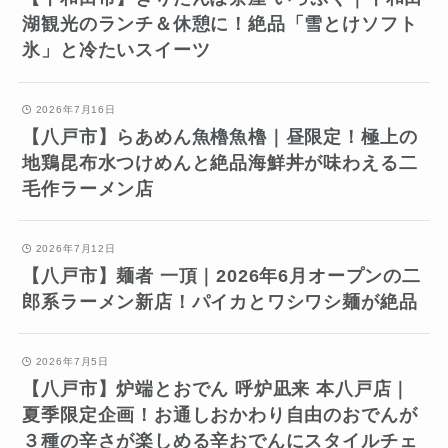
湖観光のランチ＆休憩に！絶品「雪とけソフト
氷」と冷たいスイーツ
2026年7月16日
【八戸市】らあめん魚櫓魚櫓｜昼限定！極上の
地鶏昆布水つけめんと絶品海鮮丼が味わえる二
毛作ラーメン店
2026年7月12日
【八戸市】麺者 一頂｜2026年6月オープンの二
郎系ラーメン新店！パイカとワシワシ麺が絶品
2026年7月5日
【八戸市】炉端とおでん 呼炉凪来 本八戸店｜
夏季限定企画！お通しおかわり自由のおでんが
３種の辛さが楽しめる辛おでんにスタイルチェ