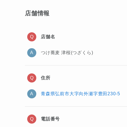
店舗情報
店舗名
つけ蕎麦 津桜(つざくら)
住所
青森県弘前市大字向外瀬字豊田230-5
電話番号