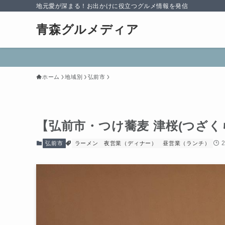
地元愛が深まる！お出かけに役立つグルメ情報を発信
青森グルメディア
ホーム
地域別
弘前市
【弘前市・つけ蕎麦 津桜(つざくら
弘前市
ラーメン
夜営業（ディナー）
昼営業（ランチ）