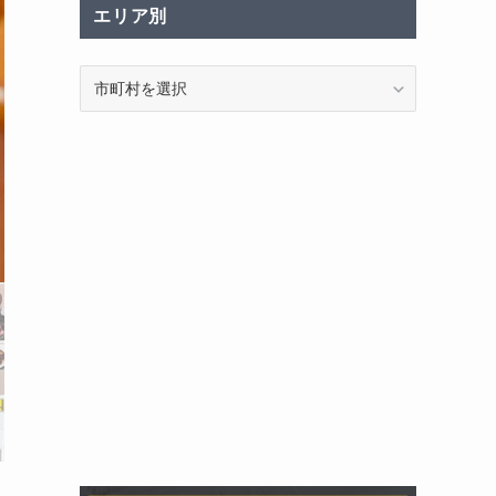
エリア別
エ
リ
ア
別