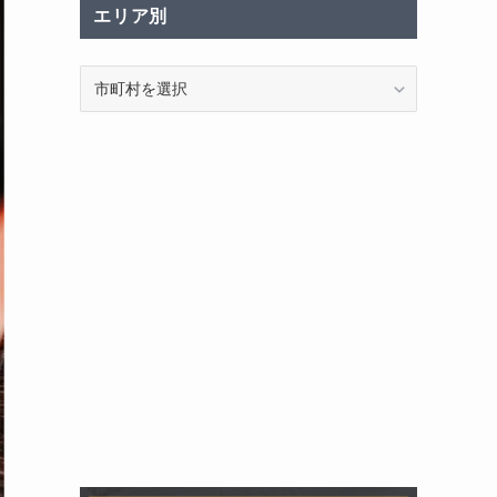
エリア別
エ
リ
ア
別