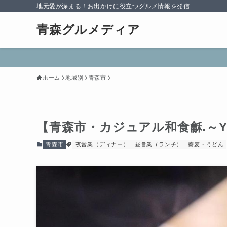
地元愛が深まる！お出かけに役立つグルメ情報を発信
青森グルメディア
ホーム
地域別
青森市
【青森市・カジュアル和食龢.～Y
青森市
夜営業（ディナー）
昼営業（ランチ）
蕎麦・うどん