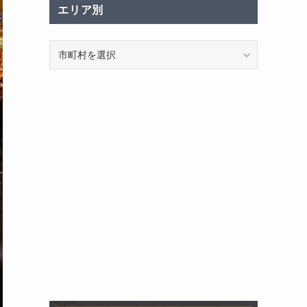
エリア別
エ
リ
ア
別