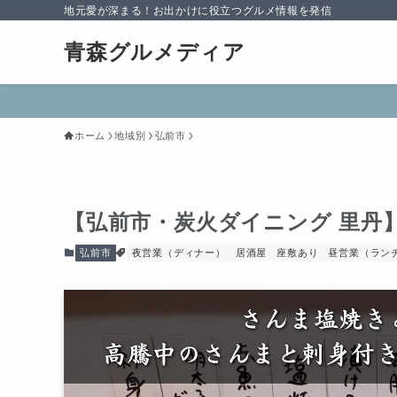
地元愛が深まる！お出かけに役立つグルメ情報を発信
青森グルメディア
ホーム
地域別
弘前市
【弘前市・炭火ダイニング 里丹
弘前市
夜営業（ディナー）
居酒屋
座敷あり
昼営業（ラン