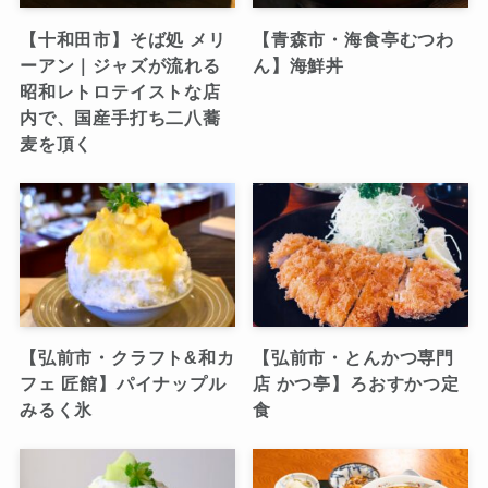
【十和田市】そば処 メリ
【青森市・海食亭むつわ
ーアン｜ジャズが流れる
ん】海鮮丼
昭和レトロテイストな店
内で、国産手打ち二八蕎
麦を頂く
【弘前市・クラフト&和カ
【弘前市・とんかつ専門
フェ 匠館】パイナップル
店 かつ亭】ろおすかつ定
みるく氷
食