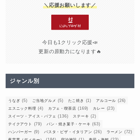
＼応援お願いします／
今日も1クリック応援📣
更新の原動力になります🔥
ジャンル別
(5)
(5)
(1)
(26)
うなぎ
ご当地グルメ
たこ焼き
アルコール
(4)
(169)
(23)
エスニック料理
カフェ・喫茶店
カレー
(136)
(2)
スイーツ・アイス・パフェ
ステーキ
(79)
(63)
テイクアウト
パン・焼き菓子・ケーキ
(9)
(26)
(72)
ハンバーガー
パスタ・ピザ・イタリアン
ラーメン
(184)
(1)
(23)
夜営業（ディナー）
宿泊施設
寿司・海鮮