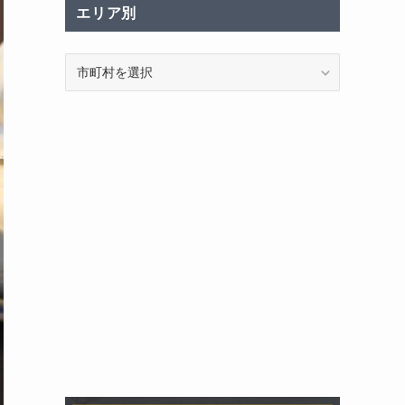
エリア別
エ
リ
ア
別