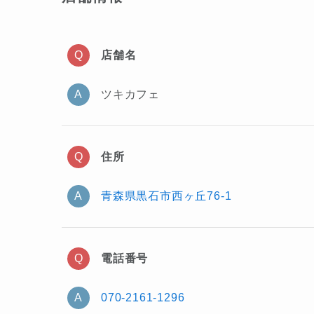
店舗名
ツキカフェ
住所
青森県黒石市西ヶ丘76-1
電話番号
070-2161-1296